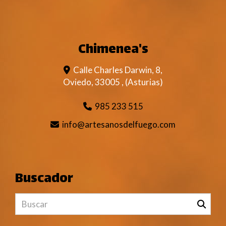
Chimenea's
Calle Charles Darwin, 8,
Oviedo
,
33005
,
(Asturias)
985 233 515
info
artesanosdelfuego.com
Buscador