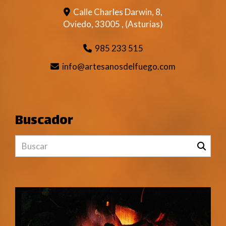
Calle Charles Darwin, 8,
Oviedo
,
33005
,
(Asturias)
985 233 515
info
artesanosdelfuego.com
Buscador