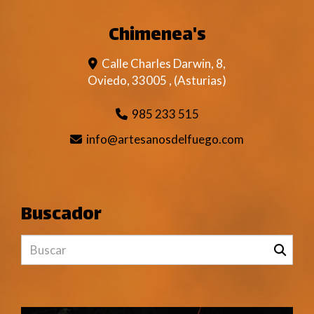
Chimenea's
Calle Charles Darwin, 8,
Oviedo
,
33005
,
(Asturias)
985 233 515
info
artesanosdelfuego.com
Buscador