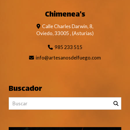
Chimenea's
Calle Charles Darwin, 8,
Oviedo
,
33005
,
(Asturias)
985 233 515
info
artesanosdelfuego.com
Buscador