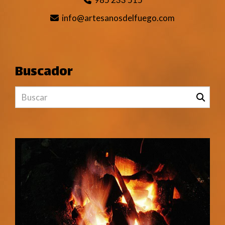
info
artesanosdelfuego.com
Buscador