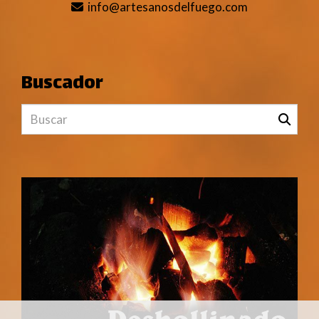
info
artesanosdelfuego.com
Buscador